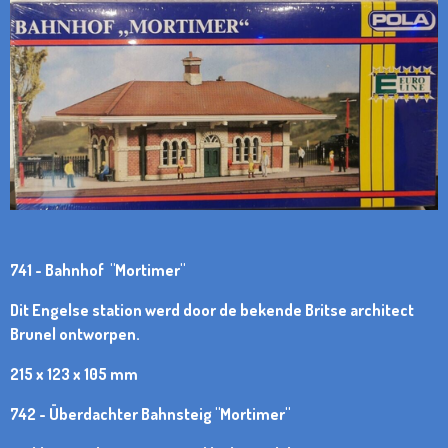
741 - Bahnhof "Mortimer"
Dit Engelse station werd door de bekende Britse architect
Brunel ontworpen.
215 x 123 x 105 mm
742 -
Überdachter Bahnsteig
"Mortimer"