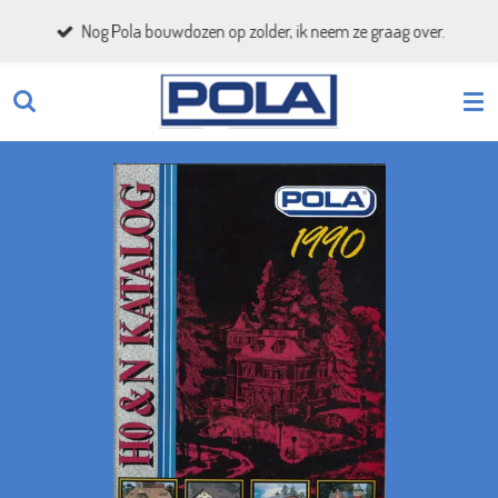
Ga
Nog Pola bouwdozen op zolder, ik neem ze graag over.
direct
naar
de
hoofdinhoud