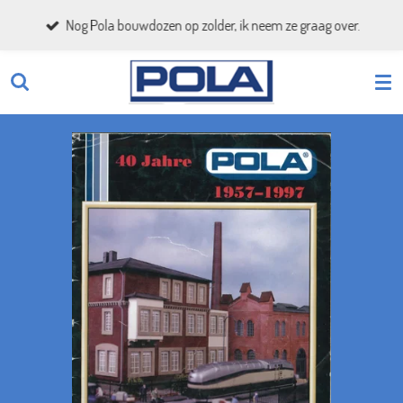
Ga
Nog Pola bouwdozen op zolder, ik neem ze graag over.
direct
naar
de
hoofdinhoud